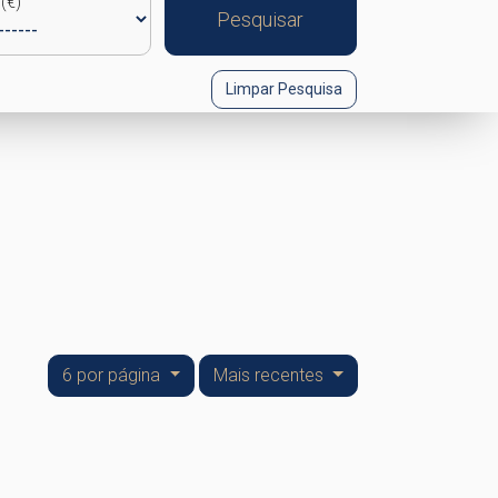
(€)
Pesquisar
Limpar Pesquisa
6 por página
Mais recentes