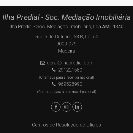
Ilha Predial - Soc. Mediação Imobiliária
Ilha Predial - Soc. Mediação Imobiliária, Lda
AMI: 1340
Rua 5 de Outubro, 58 B, Loja 4
9000-079
Madeira
geral@ilhapredial.com
291221580
(Chamada para a rede fixa nacional)
969528990
(Chamada para a rede móvel nacional)
Centros de Resolução de Litígios