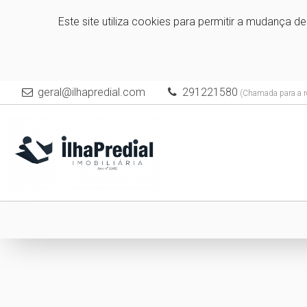
Este site utiliza cookies para permitir a mudança d
geral@ilhapredial.com
291221580
(Chamada para a re