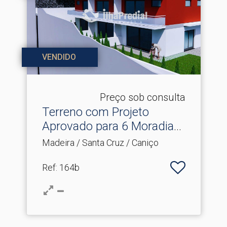
VENDIDO
Preço sob consulta
Terreno com Projeto
Aprovado para 6 Moradias
.​..
Madeira / Santa Cruz / Caniço
Ref
: 164b