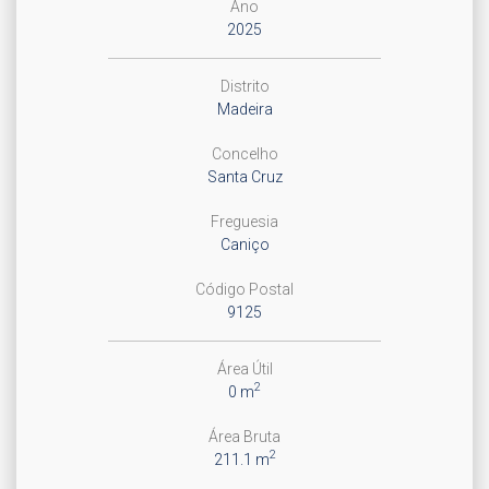
Ano
2025
Distrito
Madeira
Concelho
Santa Cruz
Freguesia
Caniço
Código Postal
9125
Área Útil
2
0 m
Área Bruta
2
211.1 m