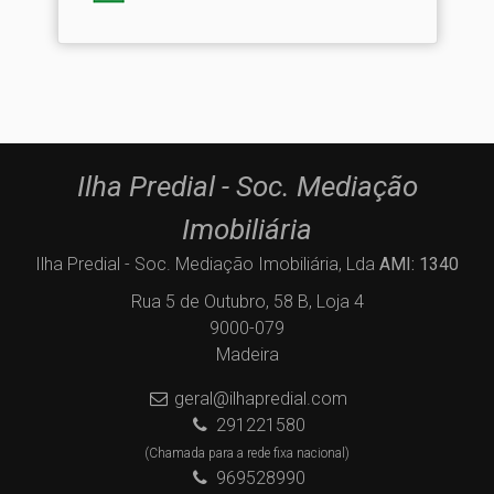
Ilha Predial - Soc. Mediação
Imobiliária
Ilha Predial - Soc. Mediação Imobiliária, Lda
AMI: 1340
Rua 5 de Outubro, 58 B, Loja 4
9000-079
Madeira
geral@ilhapredial.com
291221580
(Chamada para a rede fixa nacional)
969528990