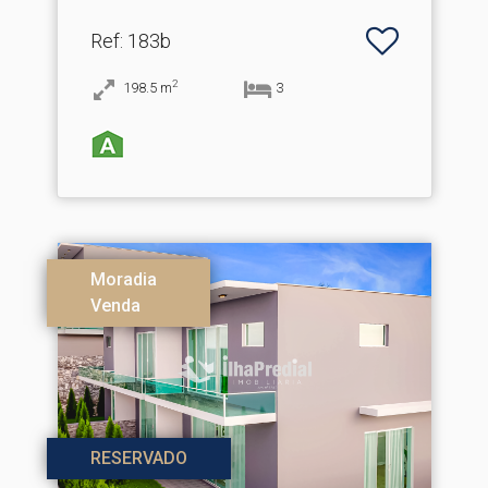
Ref
: 183b
2
198.5
m
3
Moradia
Venda
RESERVADO